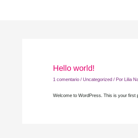
Ir
al
contenido
Navegación
de
entradas
Hello world!
1 comentario
/
Uncategorized
/ Por
Lilia N
Welcome to WordPress. This is your first pos