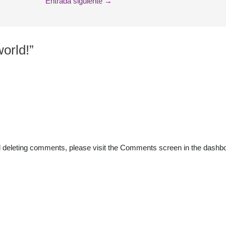
Entrada siguiente
→
orld!”
and deleting comments, please visit the Comments screen in the dashb